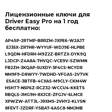
Лицензионные ключи для
Driver Easy Pro на 1 год
бесплатно:
AP4SP-2RTMP-BRRZM-JXPE6-W2AJ7
EJ35X-ZR7HR-WYYUF-WDJ9E-HLPBE
L9QDN-HFDRH-M9Z2Z-BRTZX-DYK9Q
LJDCP-Z4A8A-7HVQC-VCE9V-SZWMN
FB2ZH-3KQAP-5UXDY-3F4CS-NCYD8
NM9F9-D8WYY-7WDHD-VFGAS-2V7VK
ESACE-3BTFB-4CXAS-M9CLY-CKM4W
HSHT7-N5P6Z-RCZ32-WCCU4-KKETS
RBQL5-JMG9H-8XJCE-ZFGJV-6LMCE
XPWZW-ATT3L-JRXMS-2VHY2-KLYSN
8FEVT-JZDRF-YSBA7-6ASC8-NMJMB