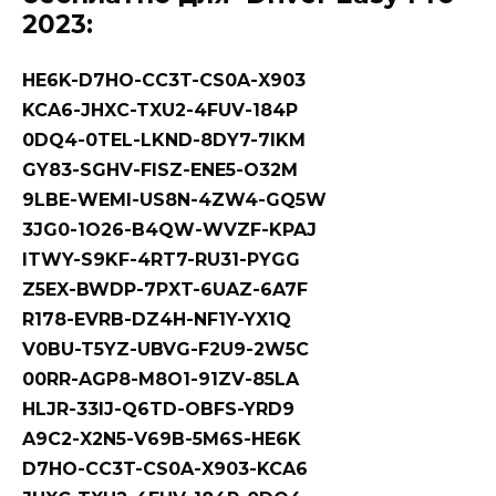
2023:
HE6K-D7HO-CC3T-CS0A-X903
KCA6-JHXC-TXU2-4FUV-184P
0DQ4-0TEL-LKND-8DY7-7IKM
GY83-SGHV-FISZ-ENE5-O32M
9LBE-WEMI-US8N-4ZW4-GQ5W
3JG0-1O26-B4QW-WVZF-KPAJ
ITWY-S9KF-4RT7-RU31-PYGG
Z5EX-BWDP-7PXT-6UAZ-6A7F
R178-EVRB-DZ4H-NF1Y-YX1Q
V0BU-T5YZ-UBVG-F2U9-2W5C
00RR-AGP8-M8O1-91ZV-85LA
HLJR-33IJ-Q6TD-OBFS-YRD9
A9C2-X2N5-V69B-5M6S-HE6K
D7HO-CC3T-CS0A-X903-KCA6