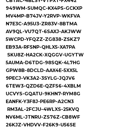
CBTAC-4BLSY-VTPXT-FX442
949WM-SUMQC-KX4PS-GCKXP
MV4MP-B74JV-Y2RVP-WKFVA
N7E3C-A95U3-ZR83V-8BTMA
AV9QL-VU7QT-6SAXJ-AKJWW
5WCPD-YFQZZ-ZG838-ZSKZ7
EB93A-RFSNP-QHLX5-XA7PA
SKU8Z-HA2CK-XQGGV-UGYTW
5AUMA-D6TDG-98SQK-4L7HG
GPW8B-8DCLD-AAX4E-5XX5L
9PECJ-VK3A2-3SYLG-JQJV6
6TEW3-QZD6E-QZFS6-4XBLM
UCVYS-GQATU-9KHN7-RYM8G
EANFK-Y3F8J-PE6RP-A2CN3
RM3AL-2FCJU-4WLXS-25KVQ
NV6ML-JTNRU-ZS76Z-CB8WF
26KJZ-VHDVV-F26K9-U56SE