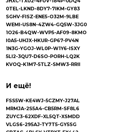
JHXC-TXU2-4FUV-184P-0DQ4
0TEL-LKND-8DY7-7IKM-GY83
SGHV-FISZ-ENE5-O32M-9LBE
WEMI-US8N-4ZW4-GQ5W-3JG0
1O26-B4QW-WVP5-AF09-8KMO
I0A5-UHJX-HKUR-GP67-PV4N
1N3G-YGOJ-WL0P-W1Y6-ISXY
5LI2-3QU7-D6SO-PORH-LQ2K
KVOQ-K1M7-5TLZ-SMW3-RRII
И ещё!
FSS5W-KE4WJ-5CZMY-J27AL
MRMJA-2S5A4-CB5RM-SF8L6
ZUYC3-62XDF-XL5QT-XSMDD
VLGS6-295AJ-TY7T5-GY5SG