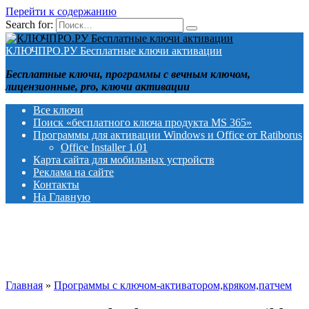
Перейти к содержанию
Search for:
КЛЮЧПРО.РУ Бесплатные ключи активации
Бесплатные ключи, программы с вечным ключом,
лицензионные, pro, ключи активации
Все ключи
Поиск «бесплатного ключа продукта MS 365»
Программы для активации Windows и Office от Ratiborus
Office Installer 1.01
Карта сайта для мобильных устройств
Реклама на сайте
Контакты
На Главную
Главная
»
Программы с ключом-активатором,кряком,патчем