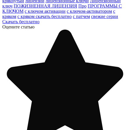
крякнутый
лицензии
лицензионные ключи
Лицензионный
ключ
ПОЖИЗНЕННАЯ ЛИЦЕНЗИЯ
Про
ПРОГРАММЫ С
КЛЮЧОМ
с ключом активации
с ключом-активатором
с
кряком
с кряком скачать бесплатно
с патчем
свежие серии
Скачать бесплатно
Оцените статью