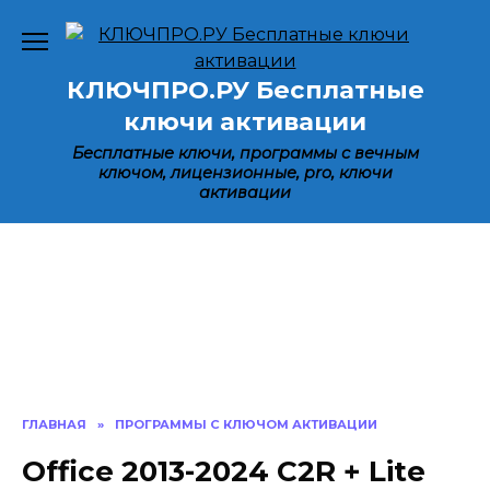
Перейти
к
содержанию
КЛЮЧПРО.РУ Бесплатные
ключи активации
Бесплатные ключи, программы с вечным
ключом, лицензионные, pro, ключи
активации
ГЛАВНАЯ
»
ПРОГРАММЫ С КЛЮЧОМ АКТИВАЦИИ
Office 2013-2024 C2R + Lite