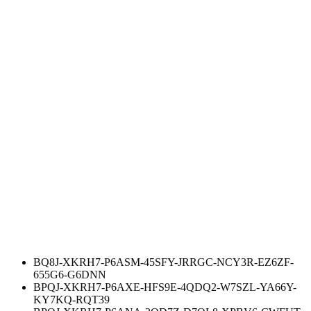
BQ8J-XKRH7-P6ASM-45SFY-JRRGC-NCY3R-EZ6ZF-
655G6-G6DNN
BPQJ-XKRH7-P6AXE-HFS9E-4QDQ2-W7SZL-YA66Y-
KY7KQ-RQT39