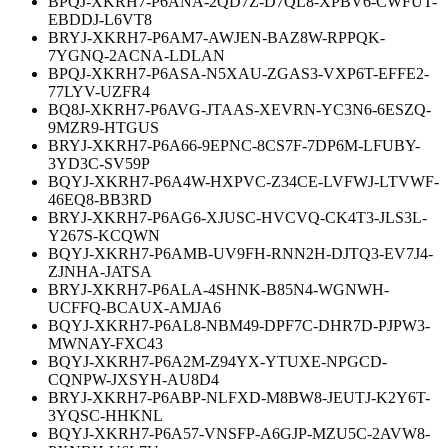
BPQJ-XKRH7-P6ANA-2QD7Z-D7QL8-XPBV6-CWFUT-
EBDDJ-L6VT8
BRYJ-XKRH7-P6AM7-AWJEN-BAZ8W-RPPQK-
7YGNQ-2ACNA-LDLAN
BPQJ-XKRH7-P6ASA-N5XAU-ZGAS3-VXP6T-EFFE2-
77LYV-UZFR4
BQ8J-XKRH7-P6AVG-JTAAS-XEVRN-YC3N6-6ESZQ-
9MZR9-HTGUS
BRYJ-XKRH7-P6A66-9EPNC-8CS7F-7DP6M-LFUBY-
3YD3C-SV59P
BQYJ-XKRH7-P6A4W-HXPVC-Z34CE-LVFWJ-LTVWF-
46EQ8-BB3RD
BRYJ-XKRH7-P6AG6-XJUSC-HVCVQ-CK4T3-JLS3L-
Y267S-KCQWN
BQYJ-XKRH7-P6AMB-UV9FH-RNN2H-DJTQ3-EV7J4-
ZJNHA-JATSA
BRYJ-XKRH7-P6ALA-4SHNK-B85N4-WGNWH-
UCFFQ-BCAUX-AMJA6
BQYJ-XKRH7-P6AL8-NBM49-DPF7C-DHR7D-PJPW3-
MWNAY-FXC43
BQYJ-XKRH7-P6A2M-Z94YX-YTUXE-NPGCD-
CQNPW-JXSYH-AU8D4
BRYJ-XKRH7-P6ABP-NLFXD-M8BW8-JEUTJ-K2Y6T-
3YQSC-HHKNL
BQYJ-XKRH7-P6A57-VNSFP-A6GJP-MZU5C-2AVW8-