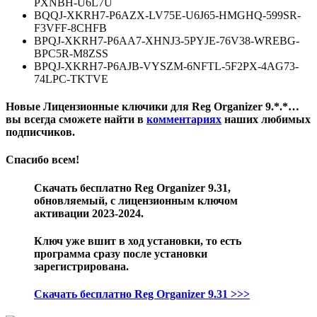
PXNBH-U6L7U
BQQJ-XKRH7-P6AZX-LV75E-U6J65-HMGHQ-599SR-
F3VFF-8CHFB
BPQJ-XKRH7-P6AA7-XHNJ3-5PYJE-76V38-WREBG-
BPC5R-M8ZSS
BPQJ-XKRH7-P6AJB-VYSZM-6NFTL-5F2PX-4AG73-
74LPC-TKTVE
Новые Лицензионные ключики для Reg Organizer 9.*.*…
вы всегда сможете найти в
комментариях
наших любимых
подписчиков.
Спасибо всем!
Скачать бесплатно Reg Organizer 9.31,
обновляемый, c лицензионным ключом
активации 2023-2024.
Ключ уже вшит в ход установки, то есть
программа сразу после установки
зарегистрирована.
Скачать бесплатно Reg Organizer 9.31 >>>