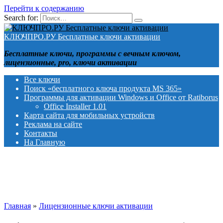
Перейти к содержанию
Search for:
КЛЮЧПРО.РУ Бесплатные ключи активации
Бесплатные ключи, программы с вечным ключом,
лицензионные, pro, ключи активации
Все ключи
Поиск «бесплатного ключа продукта MS 365»
Программы для активации Windows и Office от Ratiborus
Office Installer 1.01
Карта сайта для мобильных устройств
Реклама на сайте
Контакты
На Главную
Главная
»
Лицензионные ключи активации